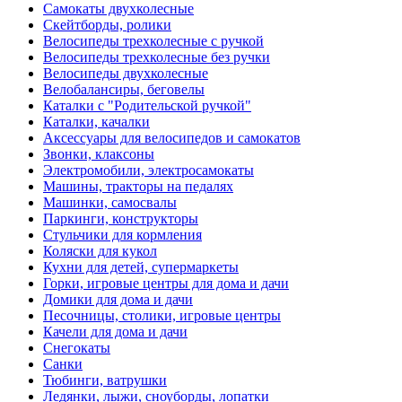
Самокаты двухколесные
Скейтборды, ролики
Велосипеды трехколесные с ручкой
Велосипеды трехколесные без ручки
Велосипеды двухколесные
Велобалансиры, беговелы
Каталки с "Родительской ручкой"
Каталки, качалки
Аксессуары для велосипедов и самокатов
Звонки, клаксоны
Электромобили, электросамокаты
Машины, тракторы на педалях
Машинки, самосвалы
Паркинги, конструкторы
Стульчики для кормления
Коляски для кукол
Кухни для детей, супермаркеты
Горки, игровые центры для дома и дачи
Домики для дома и дачи
Песочницы, столики, игровые центры
Качели для дома и дачи
Снегокаты
Санки
Тюбинги, ватрушки
Ледянки, лыжи, сноуборды, лопатки