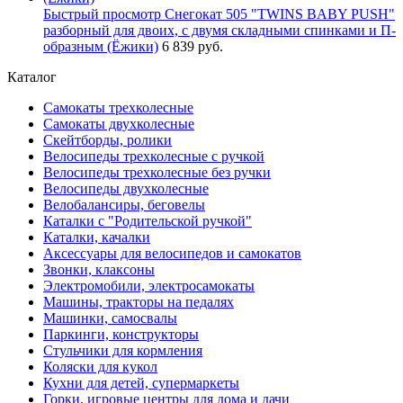
Быстрый просмотр
Снегокат 505 "TWINS BABY PUSH"
разборный для двоих, с двумя складными спинками и П-
образным (Ёжики)
6 839 руб.
Каталог
Самокаты трехколесные
Самокаты двухколесные
Скейтборды, ролики
Велосипеды трехколесные с ручкой
Велосипеды трехколесные без ручки
Велосипеды двухколесные
Велобалансиры, беговелы
Каталки с "Родительской ручкой"
Каталки, качалки
Аксессуары для велосипедов и самокатов
Звонки, клаксоны
Электромобили, электросамокаты
Машины, тракторы на педалях
Машинки, самосвалы
Паркинги, конструкторы
Стульчики для кормления
Коляски для кукол
Кухни для детей, супермаркеты
Горки, игровые центры для дома и дачи