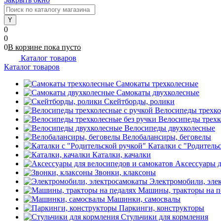
0
0
0
В корзине
пока
пусто
Каталог товаров
Каталог товаров
Самокаты трехколесные
Самокаты двухколесные
Скейтборды, ролики
Велосипеды трехко
Велосипеды трехк
Велосипеды двухколесные
Велобалансиры, беговелы
Каталки с "Родитель
Каталки, качалки
Аксессуары д
Звонки, клаксоны
Электромобили, эле
Машины, тракторы на п
Машинки, самосвалы
Паркинги, конструкторы
Стульчики для кормления