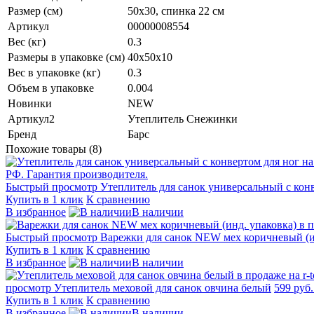
Размер (см)
50х30, спинка 22 см
Артикул
00000008554
Вес (кг)
0.3
Размеры в упаковке (см)
40х50х10
Вес в упаковке (кг)
0.3
Объем в упаковке
0.004
Новинки
NEW
Артикул2
Утеплитель Снежинки
Бренд
Барс
Похожие товары (8)
Быстрый просмотр
Утеплитель для санок универсальный с кон
Купить в 1 клик
К сравнению
В избранное
В наличии
Быстрый просмотр
Варежки для санок NEW мех коричневый (и
Купить в 1 клик
К сравнению
В избранное
В наличии
просмотр
Утеплитель меховой для санок овчина белый
599 руб
Купить в 1 клик
К сравнению
В избранное
В наличии