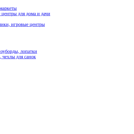
рмаркеты
 центры для дома и дачи
лики, игровые центры
ноуборды, лопатки
 чехлы для санок