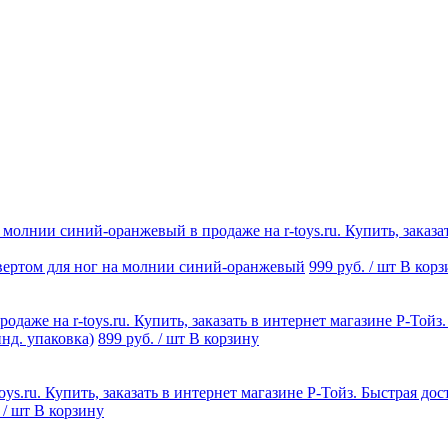
вертом для ног на молнии синий-оранжевый
999 руб.
/ шт
В корз
нд. упаковка)
899 руб.
/ шт
В корзину
.
/ шт
В корзину