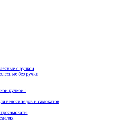
лесные с ручкой
олесные без ручки
ской ручкой"
ля велосипедов и самокатов
ктросамокаты
едалях