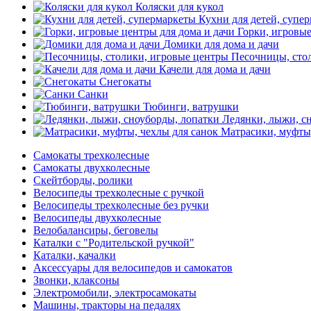
Коляски для кукол
Кухни для детей, супе
Горки, игровые
Домики для дома и дачи
Песочницы, сто
Качели для дома и дачи
Снегокаты
Санки
Тюбинги, ватрушки
Ледянки, лыжи, с
Матрасики, муфты,
Самокаты трехколесные
Самокаты двухколесные
Скейтборды, ролики
Велосипеды трехколесные с ручкой
Велосипеды трехколесные без ручки
Велосипеды двухколесные
Велобалансиры, беговелы
Каталки с "Родительской ручкой"
Каталки, качалки
Аксессуары для велосипедов и самокатов
Звонки, клаксоны
Электромобили, электросамокаты
Машины, тракторы на педалях