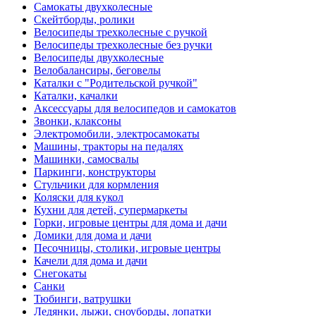
Самокаты двухколесные
Скейтборды, ролики
Велосипеды трехколесные с ручкой
Велосипеды трехколесные без ручки
Велосипеды двухколесные
Велобалансиры, беговелы
Каталки с "Родительской ручкой"
Каталки, качалки
Аксессуары для велосипедов и самокатов
Звонки, клаксоны
Электромобили, электросамокаты
Машины, тракторы на педалях
Машинки, самосвалы
Паркинги, конструкторы
Стульчики для кормления
Коляски для кукол
Кухни для детей, супермаркеты
Горки, игровые центры для дома и дачи
Домики для дома и дачи
Песочницы, столики, игровые центры
Качели для дома и дачи
Снегокаты
Санки
Тюбинги, ватрушки
Ледянки, лыжи, сноуборды, лопатки