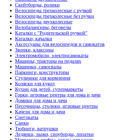
Скейтборды, ролики
Велосипеды трехколесные с ручкой
Велосипеды трехколесные без ручки
Велосипеды двухколесные
Велобалансиры, беговелы
Каталки с "Родительской ручкой"
Каталки, качалки
Аксессуары для велосипедов и самокатов
Звонки, клаксоны
Электромобили, электросамокаты
Машины, тракторы на педалях
Машинки, самосвалы
Паркинги, конструкторы
Стульчики для кормления
Коляски для кукол
Кухни для детей, супермаркеты
Горки, игровые центры для дома и дачи
Домики для дома и дачи
Песочницы, столики, игровые центры
Качели для дома и дачи
Снегокаты
Санки
Тюбинги, ватрушки
Ледянки, лыжи, сноуборды, лопатки
Матрасики, муфты, чехлы для санок