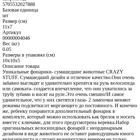
5705532027888
Базовая единица
шт
Размер (см)
11х7
Артикул
00000004046
Вес (кг)
0.05
Размеры в упаковке (см)
10х10х5
Описание товара
Уникальные фонарики- сумашедшие животные CRAZY
STUFF. Сумашедший дизайн и отличное качество.Они очень
забавно выглядят и удивительно крепятся на руль велосипеда
или самоката- создается впечатление, что они ухватились за
трубу зубами и висят на руле.Это очень смешно!И самое
удивительное, что у них светятся глаза- 2 лампочки меняют
режимы подсветки:от моргающего до постоянного. И конечно
же, ребенку понравится дополнительный фонарик в
комплекте, который можно использовать как брелок и носить
вместе с ключами, для этого предусмотрена веревка.Набор
оригинальных велосипедных фонарей с неординарным
дизайном в виде животного не оставит равнодушным юного
велосипедиста и сделает велопрогулки вечером не только