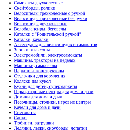
Самокаты двухколесные
Скейтборды, ролики
Велосипеды трехколесные с ручкой
Велосипеды трехколесные без ручки
Велосипеды двухколесные
Велобалансиры, беговелы
Каталки с "Родительской ручкой"
Каталки, качалки
Аксессуары для велосипедов и самокатов
Звонки, клаксоны
Электромобили, электросамокаты
Машины, тракторы на педалях
Машинки, самосвалы
Паркинги, конструкторы
Стульчики для кормления
Коляски для кукол
Кухни для детей, супермаркеты
Горки, игровые центры для дома и дачи
Домики для дома и дачи
Песочницы, столики, игровые центры
Качели для дома и дачи
Снегокаты
Санки
Тюбинги, ватрушки
Ледянки, лыжи, сноуборды, лопатки