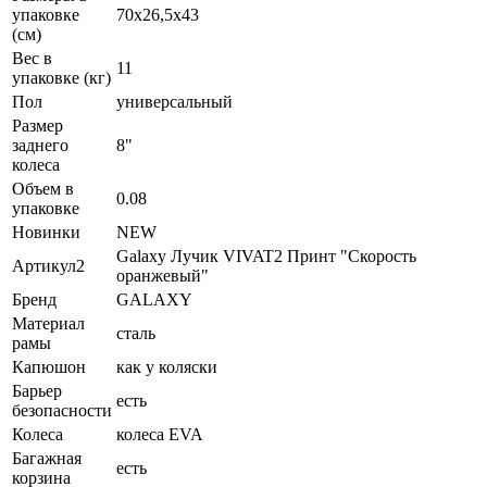
упаковке
70х26,5х43
(см)
Вес в
11
упаковке (кг)
Пол
универсальный
Размер
заднего
8"
колеса
Объем в
0.08
упаковке
Новинки
NEW
Galaxy Лучик VIVAT2 Принт "Скорость
Артикул2
оранжевый"
Бренд
GALAXY
Материал
сталь
рамы
Капюшон
как у коляски
Барьер
есть
безопасности
Колеса
колеса EVA
Багажная
есть
корзина