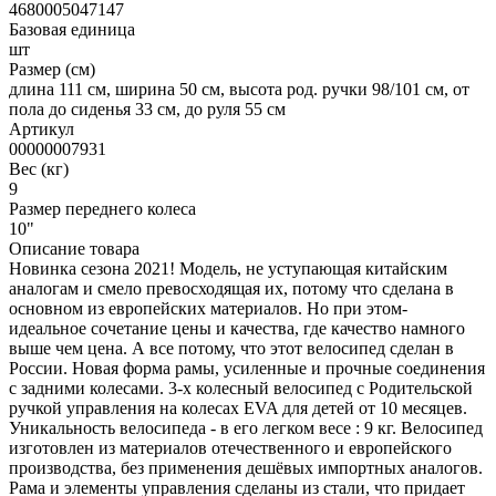
4680005047147
Базовая единица
шт
Размер (см)
длина 111 см, ширина 50 см, высота род. ручки 98/101 см, от
пола до сиденья 33 см, до руля 55 см
Артикул
00000007931
Вес (кг)
9
Размер переднего колеса
10"
Описание товара
Новинка сезона 2021! Модель, не уступающая китайским
аналогам и смело превосходящая их, потому что сделана в
основном из европейских материалов. Но при этом-
идеальное сочетание цены и качества, где качество намного
выше чем цена. А все потому, что этот велосипед сделан в
России. Новая форма рамы, усиленные и прочные соединения
с задними колесами. 3-х колесный велосипед с Родительской
ручкой управления на колесах EVA для детей от 10 месяцев.
Уникальность велосипеда - в его легком весе : 9 кг. Велосипед
изготовлен из материалов отечественного и европейского
производства, без применения дешёвых импортных аналогов.
Рама и элементы управления сделаны из стали, что придает