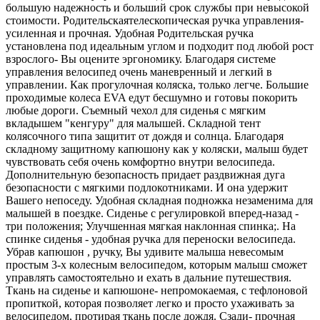
большую надежность и больший срок службы при невысокой
стоимости. Родительскаятелескопическая ручка управления-
усиленная и прочная. Удобная Родительская ручка
установлена под идеальным углом и подходит под любой рост
взрослого- Вы оцените эргономику. Благодаря системе
управления велосипед очень маневренный и легкий в
управлении. Как прогулочная коляска, только легче. Большие
проходимые колеса EVA едут бесшумно и готовы покорить
любые дороги. Съемный чехол для сиденья с мягким
вкладышем "кенгуру" для малышей. Складной тент
колясочного типа защитит от дождя и солнца. Благодаря
складному защитному капюшону как у коляски, малыш будет
чувствовать себя очень комфортно внутри велосипеда.
Дополнительную безопасность придает раздвижная дуга
безопасности с мягкими подлокотниками. И она удержит
Вашего непоседу. Удобная складная подножка незаменима для
малышей в поездке. Сиденье с регулировкой вперед-назад -
три положения; Улучшенная мягкая наклонная спинка;. На
спинке сиденья - удобная ручка для переноски велосипеда.
Убрав капюшон , ручку, Вы удивите малыша невесомым
простым 3-х колесным велосипедом, которым малыш сможет
управлять самостоятельно и ехать в дальние путешествия.
Ткань на сиденье и капюшоне- непромокаемая, с тефлоновой
пропиткой, которая позволяет легко и просто ухаживать за
велосипедом, протирая ткань после дождя. Сзади- прочная