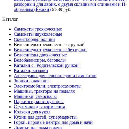
разборный для двоих, с двумя складными спинками и П-
образным (Ёжики)
6 839 руб.
Каталог
Самокаты трехколесные
Самокаты двухколесные
Скейтборды, ролики
Велосипеды трехколесные с ручкой
Велосипеды трехколесные без ручки
Велосипеды двухколесные
Велобалансиры, беговелы
Каталки с "Родительской ручкой"
Каталки, качалки
Аксессуары для велосипедов и самокатов
Звонки, клаксоны
Электромобили, электросамокаты
Машины, тракторы на педалях
Машинки, самосвалы
Паркинги, конструкторы
Стульчики для кормления
Коляски для кукол
Кухни для детей, супермаркеты
Горки, игровые центры для дома и дачи
Домики для дома и дачи