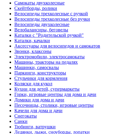
Самокаты двухколесные
Скейтборды, ролики
Велосипеды трехколесные с ручкой
Велосипеды трехколесные без ручки
Велосипеды двухколесные
Велобалансиры, беговелы
Каталки с "Родительской ручкой"
Каталки, качалки
Аксессуары для велосипедов и самокатов
Звонки, клаксоны
Электромобили, электросамокаты
Машины, тракторы на педалях
Машинки, самосвалы
Паркинги, конструкторы
Стульчики для кормления
Коляски для кукол
Кухни для детей, супермаркеты
Горки, игровые центры для дома и дачи
Домики для дома и дачи
Песочницы, столики, игровые центры
Качели для дома и дачи
Снегокаты
Санки
Тюбинги, ватрушки
Ледянки, лыжи, сноуборды, лопатки