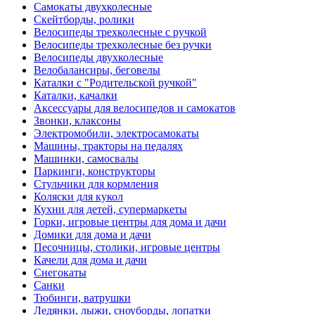
Самокаты двухколесные
Скейтборды, ролики
Велосипеды трехколесные с ручкой
Велосипеды трехколесные без ручки
Велосипеды двухколесные
Велобалансиры, беговелы
Каталки с "Родительской ручкой"
Каталки, качалки
Аксессуары для велосипедов и самокатов
Звонки, клаксоны
Электромобили, электросамокаты
Машины, тракторы на педалях
Машинки, самосвалы
Паркинги, конструкторы
Стульчики для кормления
Коляски для кукол
Кухни для детей, супермаркеты
Горки, игровые центры для дома и дачи
Домики для дома и дачи
Песочницы, столики, игровые центры
Качели для дома и дачи
Снегокаты
Санки
Тюбинги, ватрушки
Ледянки, лыжи, сноуборды, лопатки