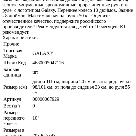
звонок. Фирменные эргономичные прорезиненные ручки на
руле- с логотипом Galaxy. Переднее колесо 10 дюймов. Задние
- 8 дюймов. Максимальная нагрузка 50 кг. Оцените
отечественное качество, поддержите российского
производителя! Рекомендуется для детей от 10 месяцев. RT
рекомендует.
Характеристики:
Прочие
Торговая
GALAXY
Марка
ШтрихКод
4680005047116
Базовая
шт
единица
длина 111 см, ширина 50 см, высота род. ручки
Размер (см)
98/101 см, от пола до сиденья 33 см, до руля 55
см
Артикул
00000007929
Вес (кг)
9
Размер
переднего
10"
колеса
Размеры в
упаковке
70х26,5х43