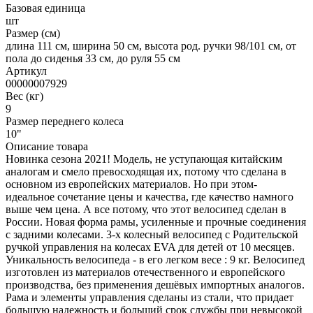
Базовая единица
шт
Размер (см)
длина 111 см, ширина 50 см, высота род. ручки 98/101 см, от
пола до сиденья 33 см, до руля 55 см
Артикул
00000007929
Вес (кг)
9
Размер переднего колеса
10"
Описание товара
Новинка сезона 2021! Модель, не уступающая китайским
аналогам и смело превосходящая их, потому что сделана в
основном из европейских материалов. Но при этом-
идеальное сочетание цены и качества, где качество намного
выше чем цена. А все потому, что этот велосипед сделан в
России. Новая форма рамы, усиленные и прочные соединения
с задними колесами. 3-х колесный велосипед с Родительской
ручкой управления на колесах EVA для детей от 10 месяцев.
Уникальность велосипеда - в его легком весе : 9 кг. Велосипед
изготовлен из материалов отечественного и европейского
производства, без применения дешёвых импортных аналогов.
Рама и элементы управления сделаны из стали, что придает
большую надежность и больший срок службы при невысокой