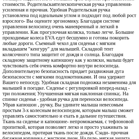
стоимости. Родительскаятелескопическая ручка управления-
усиленная и прочная. Удобная Родительская ручка
установлена под идеальным углом и подходит под любой рост
взрослого- Вы оцените эргономику. Благодаря системе
управления велосипед очень маневренный и легкий в
управлении. Как прогулочная коляска, только легче. Большие
проходимые колеса EVA едут бесшумно и готовы покорить
любые дороги. Съемный чехол для сиденья с мягким
вкладышем "кенгуру" для малышей. Складной тент
колясочного типа защитит от дождя и солнца. Благодаря
складному защитному капюшону как у коляски, малыш будет
чувствовать себя очень комфортно внутри велосипеда.
Дополнительную безопасность придает раздвижная дуга
безопасности с мягкими подлокотниками. И она удержит
Вашего непоседу. Удобная складная подножка незаменима для
малышей в поездке. Сиденье с регулировкой вперед-назад -
три положения; Улучшенная мягкая наклонная спинка;. На
спинке сиденья - удобная ручка для переноски велосипеда.
Убрав капюшон , ручку, Вы удивите малыша невесомым
простым 3-х колесным велосипедом, которым малыш сможет
управлять самостоятельно и ехать в дальние путешествия.
Ткань на сиденье и капюшоне- непромокаемая, с тефлоновой
пропиткой, которая позволяет легко и просто ухаживать за
велосипедом, протирая ткань после дождя. Сзади- прочная
багажная корзинка с жестким дном. На руле- мягкая защита,