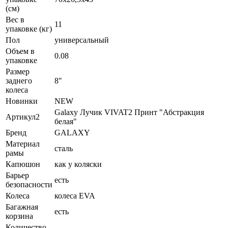
(см)
Вес в
11
упаковке (кг)
Пол
универсальный
Объем в
0.08
упаковке
Размер
заднего
8"
колеса
Новинки
NEW
Galaxy Лучик VIVAT2 Принт "Абстракция
Артикул2
белая"
Бренд
GALAXY
Материал
сталь
рамы
Капюшон
как у коляски
Барьер
есть
безопасности
Колеса
колеса EVA
Багажная
есть
корзина
Количество