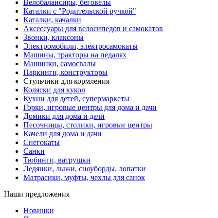
Велобалансиры, беговелы
Каталки с "Родительской ручкой"
Каталки, качалки
Аксессуары для велосипедов и самокатов
Звонки, клаксоны
Электромобили, электросамокаты
Машины, тракторы на педалях
Машинки, самосвалы
Паркинги, конструкторы
Стульчики для кормления
Коляски для кукол
Кухни для детей, супермаркеты
Горки, игровые центры для дома и дачи
Домики для дома и дачи
Песочницы, столики, игровые центры
Качели для дома и дачи
Снегокаты
Санки
Тюбинги, ватрушки
Ледянки, лыжи, сноуборды, лопатки
Матрасики, муфты, чехлы для санок
Наши предложения
Новинки