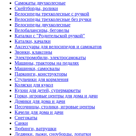
Самокаты двухколесные
Скейтборды, ролики
Велосипеды трехколесные с ручкой
Велосипеды трехколесные без ручки
Велосипеды двухколесные
Велобалансиры, беговелы
Каталки с "Родительской ручкой"
Каталки, качалки
Аксессуары для велосипедов и самокатов
Звонки, клаксоны
Электромобили, электросамокаты
Машины, тракторы на педалях
Машинки, самосвалы
Паркинги, конструкторы
Стульчики для кормления
Коляски для кукол
Кухни для детей, супермаркеты
Горки, игровые центры для дома и дачи
Домики для дома и дачи
Песочницы, столики, игровые центры
Качели для дома и дачи
Снегокаты
Санки
Тюбинги, ватрушки
Ледянки, лыжи, сноуборды, лопатки