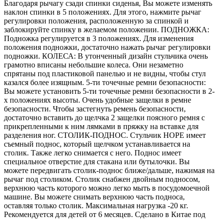
Благодаря рычагу сзади спинки сиденья, Вы можете изменять
наклон спинки в 5 положениях. Для этого, нажмите рычаг
регулировки положения, расположенную за спинкой и
заблокируйте спинку в желаемом положении. ПОДНОЖКА:
Подножка регулируется в 3 положениях. Для изменения
положения подножки, достаточно нажать рычаг регулировки
подножки. КОЛЕСА: В утонченный дизайн стульчика очень
грамотно вписаны небольшие колеса. Они незаметно
спрятаны под пластиковой панелью и не видны, чтобы стул
казался более изящным. 5-ти точечные ремни безопасности:
Вы можете установить 5-ти точечные ремни безопасности в 2-
х положениях высоты. Очень удобные защелки в ремне
безопасности. Чтобы застегнуть ремень безопасности,
достаточно вставить до щелчка 2 защелки поясного ремня с
прикрепленными к ним лямками в пряжку на вставке для
разделения ног. СТОЛИК-ПОДНОС. Стульчик HOPE имеет
съемный поднос, который щелчком устанавливается на
столик. Также легко снимается с него. Поднос имеет
специальное отверстие для стакана или бутылочки. Вы
можете передвигать столик-поднос ближе/дальше, нажимая на
рычаг под столиком. Столик снабжен двойным подносом,
верхнюю часть которого можно легко мыть в посудомоечной
машине. Вы можете снимать верхнюю часть подноса,
оставляя только столик. Максимальная нагрузка -20 кг.
Рекомендуется для детей от 6 месяцев. Сделано в Китае под