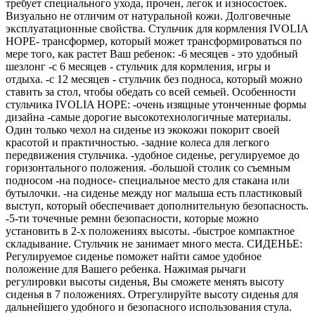
требует специального ухода, прочен, легок и износостоек.
Визуально не отличим от натуральной кожи. Долговечные
эксплуатационные свойства. Стульчик для кормления IVOLIA
HOPE- трансформер, который может трансформироваться по
мере того, как растет Ваш ребенок: -6 месяцев - это удобный
шезлонг -с 6 месяцев - стульчик для кормления, игры и
отдыха. -с 12 месяцев - стульчик без подноса, который можно
ставить за стол, чтобы обедать со всей семьей. Особенности
стульчика IVOLIA HOPE: -очень изящные утонченные формы
дизайна -самые дорогие высокотехнологичные материалы.
Один только чехол на сиденье из экокожи покорит своей
красотой и практичностью. -задние колеса для легкого
передвижения стульчика. -удобное сиденье, регулируемое до
горизонтального положения. -большой столик со съемным
подносом -на подносе- специальное место для стакана или
бутылочки. -на сиденье между ног малыша есть пластиковый
выступ, который обеспечивает дополнительную безопасность.
-5-ти точечные ремни безопасности, которые можно
установить в 2-х положениях высоты. -быстрое компактное
складывание. Стульчик не занимает много места. СИДЕНЬЕ:
Регулируемое сиденье поможет найти самое удобное
положение для Вашего ребенка. Нажимая рычаги
регулировки высоты сиденья, Вы сможете менять высоту
сиденья в 7 положениях. Отрегулируйте высоту сиденья для
дальнейшего удобного и безопасного использования стула.