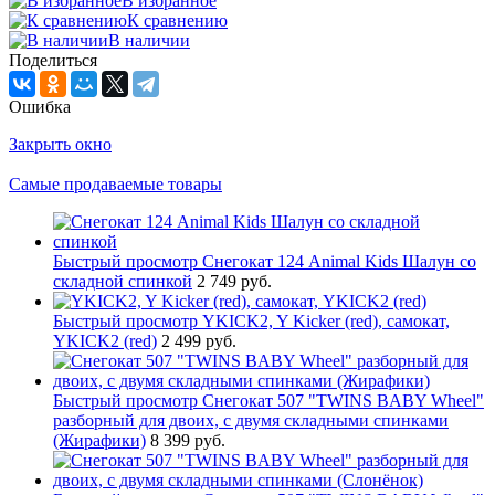
В избранное
К сравнению
В наличии
Поделиться
Ошибка
Закрыть окно
Самые продаваемые товары
Быстрый просмотр
Снегокат 124 Animal Kids Шалун со
складной спинкой
2 749 руб.
Быстрый просмотр
YKICK2, Y Kicker (red), самокат,
YKICK2 (red)
2 499 руб.
Быстрый просмотр
Снегокат 507 "TWINS BABY Wheel"
разборный для двоих, с двумя складными спинками
(Жирафики)
8 399 руб.