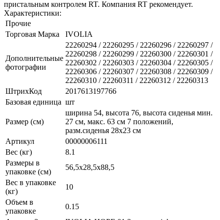
пристальным контролем RT. Компания RT рекомендует.
Характеристики:
Прочие
Торговая Марка
IVOLIA
22260294 / 22260295 / 22260296 / 22260297 /
22260298 / 22260299 / 22260300 / 22260301 /
Дополнительные
22260302 / 22260303 / 22260304 / 22260305 /
фотографии
22260306 / 22260307 / 22260308 / 22260309 /
22260310 / 22260311 / 22260312 / 22260313
ШтрихКод
2017613197766
Базовая единица
шт
ширина 54, высота 76, высота сиденья мин.
Размер (см)
27 см, макс. 63 см 7 положений,
разм.сиденья 28х23 см
Артикул
00000006111
Вес (кг)
8.1
Размеры в
56,5х28,5х88,5
упаковке (см)
Вес в упаковке
10
(кг)
Объем в
0.15
упаковке