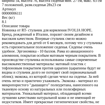
ширина 54, высота 76, высота сиденья мин. 27 см, макс. 63 см
7 положений, разм.сиденья 28х23 см
Артикул
00000006111
Вес (кг)
8.1
Описание товара
Новинка от RT- стульчик для кормления IVOLIA HOPE.
Бренд, рожденный в Италии, поразит своим дизайном и
высоким качеством. Впервые стульчик смело можно
рекомендовать для детей от 6 месяцев, потому что у стульчика
есть горизонтальное положение сиденья. Сиденье очень
удобное. Эргономика - 10 баллов. Рама из авиационного
алюминия, покрытая особым матовым черным покрытием. В
производстве стульчика использованы самые современные
высококачественные материалы: матовый пластик с
тефлоновым покрытием против царапин (царапины будут не
видны и стульчик долго не потеряет свой первоначальный
облик); экокожа, из которой сделан чехол на сиденье. За ней
очень легко и практично ухаживать. Экокожа - материал из
микропористого "дышащего" полиуретана, нанесенного на
тканевую основу из натуральных или полиэфирных
материалов. Уникальный материал, обладающий всеми
лучшими качествами натуральной кожи и не имеющий ее
недостатков. Имеет прекрасные гигиенические свойства, не