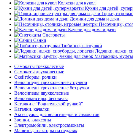
Коляски для кукол
Кухни для детей, супе
Горки, игровые
Домики для дома и дачи
Песочницы, сто
Качели для дома и дачи
Снегокаты
Санки
Тюбинги, ватрушки
Ледянки, лыжи, с
Матрасики, муфты,
Самокаты трехколесные
Самокаты двухколесные
Скейтборды, ролики
Велосипеды трехколесные с ручкой
Велосипеды трехколесные без ручки
Велосипеды двухколесные
Велобалансиры, беговелы
Каталки с "Родительской ручкой"
Каталки, качалки
Аксессуары для велосипедов и самокатов
Звонки, клаксоны
Электромобили, электросамокаты
Машины, тракторы на педалях