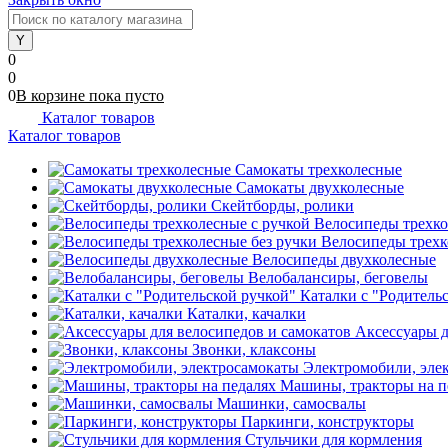
0
0
0
В корзине
пока
пусто
Каталог товаров
Каталог товаров
Самокаты трехколесные
Самокаты двухколесные
Скейтборды, ролики
Велосипеды трехко
Велосипеды трехк
Велосипеды двухколесные
Велобалансиры, беговелы
Каталки с "Родитель
Каталки, качалки
Аксессуары д
Звонки, клаксоны
Электромобили, эле
Машины, тракторы на п
Машинки, самосвалы
Паркинги, конструкторы
Стульчики для кормления