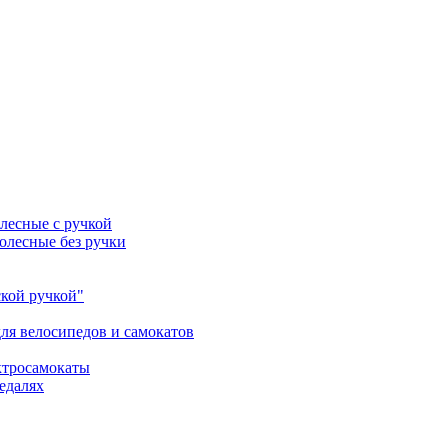
лесные с ручкой
олесные без ручки
ской ручкой"
ля велосипедов и самокатов
ктросамокаты
едалях