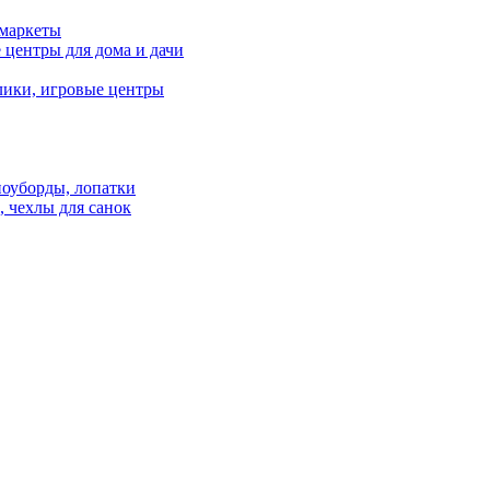
рмаркеты
 центры для дома и дачи
лики, игровые центры
ноуборды, лопатки
 чехлы для санок