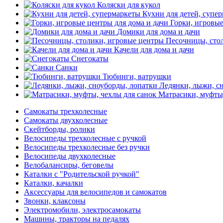
Коляски для кукол
Кухни для детей, супе
Горки, игровые
Домики для дома и дачи
Песочницы, сто
Качели для дома и дачи
Снегокаты
Санки
Тюбинги, ватрушки
Ледянки, лыжи, с
Матрасики, муфты,
Самокаты трехколесные
Самокаты двухколесные
Скейтборды, ролики
Велосипеды трехколесные с ручкой
Велосипеды трехколесные без ручки
Велосипеды двухколесные
Велобалансиры, беговелы
Каталки с "Родительской ручкой"
Каталки, качалки
Аксессуары для велосипедов и самокатов
Звонки, клаксоны
Электромобили, электросамокаты
Машины, тракторы на педалях