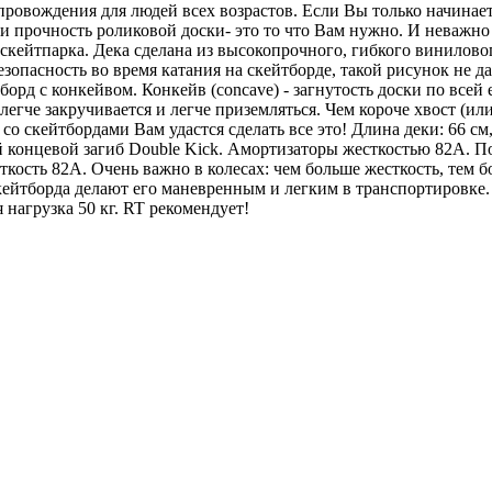
ровождения для людей всех возрастов. Если Вы только начинае
и прочность роликовой доски- это то что Вам нужно. И неважно
кейтпарка. Дека сделана из высокопрочного, гибкого виниловог
пасность во время катания на скейтборде, такой рисунок не дас
орд с конкейвом. Конкейв (concave) - загнутость доски по всей е
легче закручивается и легче приземляться. Чем короче хвост (ил
емся со скейтбордами Вам удастся сделать все это! Длина деки: 6
ой концевой загиб Double Kick. Амортизаторы жесткостью 82А.
сткость 82А. Очень важно в колесах: чем больше жесткость, те
ейтборда делают его маневренным и легким в транспортировке. 
нагрузка 50 кг. RT рекомендует!