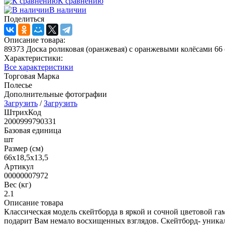
К сравнению
В наличии
Поделиться
Описание товара:
89373 Доска роликовая (оранжевая) с оранжевыми колёсами 66
Характеристики:
Все характеристики
Торговая Марка
Полесье
Дополнительные фотографии
Загрузить
/
Загрузить
ШтрихКод
2000999790331
Базовая единица
шт
Размер (см)
66x18,5x13,5
Артикул
00000007972
Вес (кг)
2.1
Описание товара
Классическая модель скейтборда в яркой и сочной цветовой га
подарит Вам немало восхищенных взглядов. Скейтборд- уникаль