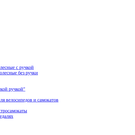
лесные с ручкой
олесные без ручки
ской ручкой"
ля велосипедов и самокатов
ктросамокаты
едалях