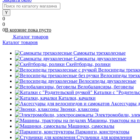
0
0
0
В корзине
пока
пусто
Каталог товаров
Каталог товаров
Самокаты трехколесные
Самокаты двухколесные
Скейтборды, ролики
Велосипеды трехко
Велосипеды трехк
Велосипеды двухколесные
Велобалансиры, беговелы
Каталки с "Родитель
Каталки, качалки
Аксессуары д
Звонки, клаксоны
Электромобили, эле
Машины, тракторы на п
Машинки, самосвалы
Паркинги, конструкторы
Стульчики для кормления