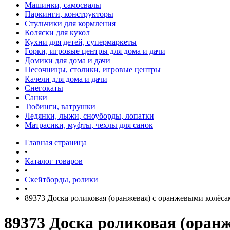
Машинки, самосвалы
Паркинги, конструкторы
Стульчики для кормления
Коляски для кукол
Кухни для детей, супермаркеты
Горки, игровые центры для дома и дачи
Домики для дома и дачи
Песочницы, столики, игровые центры
Качели для дома и дачи
Снегокаты
Санки
Тюбинги, ватрушки
Ледянки, лыжи, сноуборды, лопатки
Матрасики, муфты, чехлы для санок
Главная страница
•
Каталог товаров
•
Скейтборды, ролики
•
89373 Доска роликовая (оранжевая) с оранжевыми колёса
89373 Доска роликовая (оран