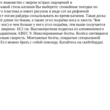
те знакомство с миром острых ощущений и
 какой стиль катания Вы выберете: спокойные поездки по
о пластика и имеет рисунок в виде сот на рифленой
т ногам райдера соскальзывать во время катания. Такая доска
ё длине по бокам, а также угол подъёма носа и хвоста. Чем
и нос) и чем больше у него угол подъёма, тем выше получается
6 см, ширина: 18,5 см. Высокопрочная подвеска из алюминиевого
 Подшипник ABEC 9. Никелированные болты. Колёса светящиеся
м больше скорость. Монтажные болты, покрытые специальной
Его можно брать с собой повсюду. Катайтесь на скейтбордах