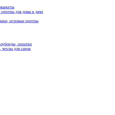
рмаркеты
 центры для дома и дачи
лики, игровые центры
ноуборды, лопатки
 чехлы для санок