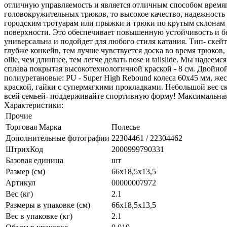
отличную управляемость и является отличным способом времяп
головокружительных трюков, то высокое качество, надежность 
городским тротуарам или прыжки и трюки по крутым склонам с
поверхности. Это обеспечивает повышенную устойчивость и безо
универсальна и подойдет для любого стиля катания. Тип- скейтб
глубже конкейв, тем лучше чувствуется доска во время трюков, 
ollie, чем длиннее, тем легче делать nose и tailslide. Мы наде
сплава покрытая высокотехнологичной краской - 8 см. Двойн
полиуретановые: PU - Super High Rebound колеса 60х45 мм, же
краской, гайки с супермягкими прокладками. Небольшой вес ск
всей семьей- поддерживайте спортивную форму! Максимальная 
Характеристики:
Прочие
Торговая Марка
Полесье
Дополнительные фотографии
22304461 / 22304462
ШтрихКод
2000999790331
Базовая единица
шт
Размер (см)
66x18,5x13,5
Артикул
00000007972
Вес (кг)
2.1
Размеры в упаковке (см)
66x18,5x13,5
Вес в упаковке (кг)
2.1