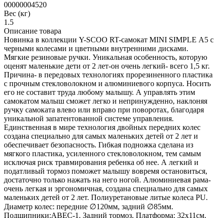
00000004520
Вес (кг)
1.5
Описание товара
Новинка в коллекции Y-SCOO RT-самокат MINI SIMPLE А5 с
черными колесами и цветными внутренними дисками.
Мягкие резиновые ручки. Уникальная особенность, которую
оценят маленькие дети от 2 лет-он очень легкий- всего 1,5 кг.
Причина- в передовых технологиях прорезиненного пластика
c прочным стекловолокном и алюминиевого корпуса. Носить
его не составит труда любому малышу. А управлять этим
самокатом малыш сможет легко и непринужденно, наклоняя
ручку самоката влево или вправо при поворотах, благодаря
уникальной запатентованной системе управления.
Единственная в мире технология двойных передних колес
создана специально для самых маленьких детей от 2 лет и
обеспечивает безопасность. Гибкая подножка сделана из
мягкого пластика, усиленного стекловолокном, тем самым
исключая риск травмирования ребенка об нее. А легкий и
податливый тормоз поможет малышу вовремя остановиться,
достаточно только нажать на него ногой. Алюминиевая рама-
очень легкая и эргономичная, создана специально для самых
маленьких детей от 2 лет. Полиуретановые литые колеса PU.
Диаметр колес: передние ∅120мм, задний ∅85мм.
Подшипники:ABEC-1. Задний тормоз. Платформа: 32х11см.