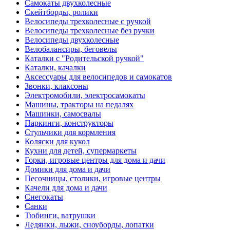
Самокаты двухколесные
Скейтборды, ролики
Велосипеды трехколесные с ручкой
Велосипеды трехколесные без ручки
Велосипеды двухколесные
Велобалансиры, беговелы
Каталки с "Родительской ручкой"
Каталки, качалки
Аксессуары для велосипедов и самокатов
Звонки, клаксоны
Электромобили, электросамокаты
Машины, тракторы на педалях
Машинки, самосвалы
Паркинги, конструкторы
Стульчики для кормления
Коляски для кукол
Кухни для детей, супермаркеты
Горки, игровые центры для дома и дачи
Домики для дома и дачи
Песочницы, столики, игровые центры
Качели для дома и дачи
Снегокаты
Санки
Тюбинги, ватрушки
Ледянки, лыжи, сноуборды, лопатки