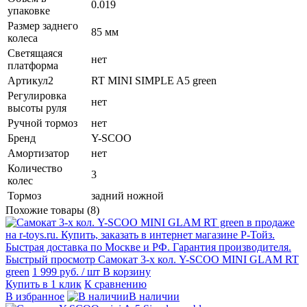
0.019
упаковке
Размер заднего
85 мм
колеса
Светящаяся
нет
платформа
Артикул2
RT MINI SIMPLE A5 green
Регулировка
нет
высоты руля
Ручной тормоз
нет
Бренд
Y-SCOO
Амортизатор
нет
Количество
3
колес
Тормоз
задний ножной
Похожие товары (8)
Быстрый просмотр
Самокат 3-х кол. Y-SCOO MINI GLAM RT
green
1 999 руб.
/ шт
В корзину
Купить в 1 клик
К сравнению
В избранное
В наличии