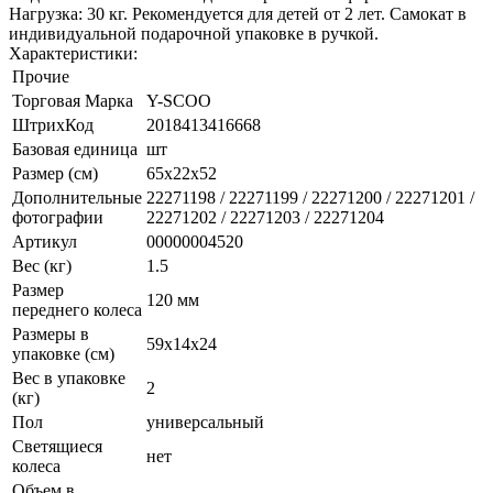
Нагрузка: 30 кг. Рекомендуется для детей от 2 лет. Самокат в
индивидуальной подарочной упаковке в ручкой.
Характеристики:
Прочие
Торговая Марка
Y-SCOO
ШтрихКод
2018413416668
Базовая единица
шт
Размер (см)
65х22х52
Дополнительные
22271198 / 22271199 / 22271200 / 22271201 /
фотографии
22271202 / 22271203 / 22271204
Артикул
00000004520
Вес (кг)
1.5
Размер
120 мм
переднего колеса
Размеры в
59х14х24
упаковке (см)
Вес в упаковке
2
(кг)
Пол
универсальный
Светящиеся
нет
колеса
Объем в