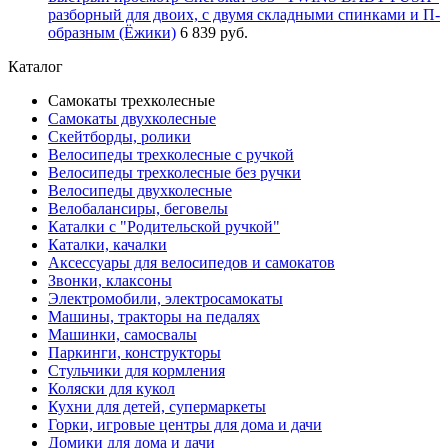
разборный для двоих, с двумя складными спинками и П-
образным (Ёжики)
6 839 руб.
Каталог
Самокаты трехколесные
Самокаты двухколесные
Скейтборды, ролики
Велосипеды трехколесные с ручкой
Велосипеды трехколесные без ручки
Велосипеды двухколесные
Велобалансиры, беговелы
Каталки с "Родительской ручкой"
Каталки, качалки
Аксессуары для велосипедов и самокатов
Звонки, клаксоны
Электромобили, электросамокаты
Машины, тракторы на педалях
Машинки, самосвалы
Паркинги, конструкторы
Стульчики для кормления
Коляски для кукол
Кухни для детей, супермаркеты
Горки, игровые центры для дома и дачи
Домики для дома и дачи